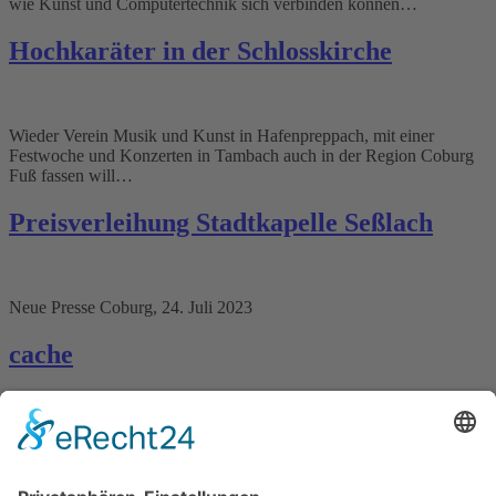
wie Kunst und Computertechnik sich verbinden können…
Hochkaräter in der Schlosskirche
Wieder Verein Musik und Kunst in Hafenpreppach, mit einer
Festwoche und Konzerten in Tambach auch in der Region Coburg
Fuß fassen will…
Preisverleihung Stadtkapelle Seßlach
Neue Presse Coburg, 24. Juli 2023
cache
Der Verein „Musik und Kunst in Hafenpreppach“ setzt sich große
Ziele: Trotz der Umstände ist einiges geplant.
Icon-facebook
Icon-instagram-1