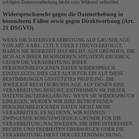
erfolgten Datenverarbeitung bleibt vom Widerruf unberührt.
Widerspruchsrecht gegen die Datenerhebung in
besonderen Fällen sowie gegen Direktwerbung (Art.
21 DSGVO)
WENN DIE DATENVERARBEITUNG AUF GRUNDLAGE
VON ART. 6 ABS. 1 LIT. E ODER F DSGVO ERFOLGT,
HABEN SIE JEDERZEIT DAS RECHT, AUS GRÜNDEN, DIE
SICH AUS IHRER BESONDEREN SITUATION ERGEBEN,
GEGEN DIE VERARBEITUNG IHRER
PERSONENBEZOGENEN DATEN WIDERSPRUCH
EINZULEGEN; DIES GILT AUCH FÜR EIN AUF DIESE
BESTIMMUNGEN GESTÜTZTES PROFILING. DIE
JEWEILIGE RECHTSGRUNDLAGE, AUF DENEN EINE
VERARBEITUNG BERUHT, ENTNEHMEN SIE DIESER
DATENSCHUTZERKLÄRUNG. WENN SIE WIDERSPRUCH
EINLEGEN, WERDEN WIR IHRE BETROFFENEN
PERSONENBEZOGENEN DATEN NICHT MEHR
VERARBEITEN, ES SEI DENN, WIR KÖNNEN
ZWINGENDE SCHUTZWÜRDIGE GRÜNDE FÜR DIE
VERARBEITUNG NACHWEISEN, DIE IHRE INTERESSEN,
RECHTE UND FREIHEITEN ÜBERWIEGEN ODER DIE
VERARBEITUNG DIENT DER GELTENDMACHUNG,