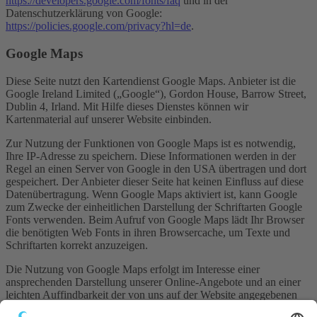
https://developers.google.com/fonts/faq
und in der
Datenschutzerklärung von Google:
https://policies.google.com/privacy?hl=de
.
Google Maps
Diese Seite nutzt den Kartendienst Google Maps. Anbieter ist die
Google Ireland Limited („Google“), Gordon House, Barrow Street,
Dublin 4, Irland. Mit Hilfe dieses Dienstes können wir
Kartenmaterial auf unserer Website einbinden.
Zur Nutzung der Funktionen von Google Maps ist es notwendig,
Ihre IP-Adresse zu speichern. Diese Informationen werden in der
Regel an einen Server von Google in den USA übertragen und dort
gespeichert. Der Anbieter dieser Seite hat keinen Einfluss auf diese
Datenübertragung. Wenn Google Maps aktiviert ist, kann Google
zum Zwecke der einheitlichen Darstellung der Schriftarten Google
Fonts verwenden. Beim Aufruf von Google Maps lädt Ihr Browser
die benötigten Web Fonts in ihren Browsercache, um Texte und
Schriftarten korrekt anzuzeigen.
Die Nutzung von Google Maps erfolgt im Interesse einer
ansprechenden Darstellung unserer Online-Angebote und an einer
leichten Auffindbarkeit der von uns auf der Website angegebenen
Orte. Dies stellt ein berechtigtes Interesse im Sinne von Art. 6 Abs. 1