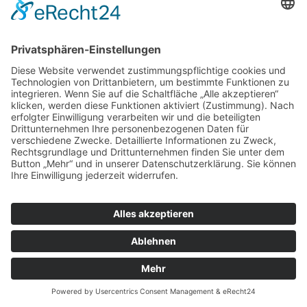
lit. f DSGVO dar. Sofern eine entsprechende Einwilligung abgefragt
wurde, erfolgt die Verarbeitung ausschließlich auf Grundlage von
Art. 6 Abs. 1 lit. a DSGVO und § 25 Abs. 1 TDDDG, soweit die
Einwilligung die Speicherung von Cookies oder den Zugriff auf
Informationen im Endgerät des Nutzers (z. B. Device-
Fingerprinting) im Sinne des TDDDG umfasst. Die Einwilligung ist
jederzeit widerrufbar.
Die Datenübertragung in die USA wird auf die
Standardvertragsklauseln der EU-Kommission gestützt. Details
finden Sie hier:
https://privacy.google.com/businesses/gdprcontrollerterms/
und
https://privacy.google.com/businesses/gdprcontrollerterms/sccs/
.
Mehr Informationen zum Umgang mit Nutzerdaten finden Sie in der
Datenschutzerklärung von Google:
https://policies.google.com/privacy?hl=de
.
Das Unternehmen verfügt über eine Zertifizierung nach dem „EU-
US Data Privacy Framework“ (DPF). Der DPF ist ein
Übereinkommen zwischen der Europäischen Union und den USA,
der die Einhaltung europäischer Datenschutzstandards bei
Datenverarbeitungen in den USA gewährleisten soll. Jedes nach
dem DPF zertifizierte Unternehmen verpflichtet sich, diese
Datenschutzstandards einzuhalten. Weitere Informationen hierzu