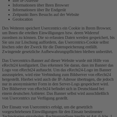
Ihre IP-Adresse
Informationen über Ihren Browser
Informationen über Ihr Endgerät
Zeitpunkt Ihres Besuchs auf der Website
Geolocation
Des Weiteren speichert Usercentrics ein Cookie in Ihrem Browser,
um Ihnen die erteilten Einwilligungen bzw. deren Widerruf
zuordnen zu können. Die so erfassten Daten werden gespeichert, bis
Sie uns zur Löschung auffordern, das Usercentrics-Cookie selbst
löschen oder der Zweck für die Datenspeicherung entfällt.
Zwingende gesetzliche Aufbewahrungspflichten bleiben unberührt.
Das Usercentrics-Banner auf dieser Website wurde mit Hilfe von
eRecht24 konfiguriert. Das erkennen Sie daran, dass im Banner das
Logo von eRecht24 auftaucht. Um das eRecht24-Logo im Banner
auszuspielen, wird eine Verbindung zum Bildserver von eRecht24
hergestellt. Hierbei wird auch die IP-Adresse übertragen, die jedoch
nur in anonymisierter Form in den Server-Logs gespeichert wird.
Der Bildserver von eRecht24 befindet sich in Deutschland bei
einem deutschen Anbieter. Das Banner selbst wird ausschließlich
von Usercentrics zur Verfügung gestellt.
Der Einsatz von Usercentrics erfolgt, um die gesetzlich
vorgeschriebenen Einwilligungen für den Einsatz bestimmter
Technologien einzuholen. Rechtsgrundlage hierfür ist Art. 6 Abs. 1