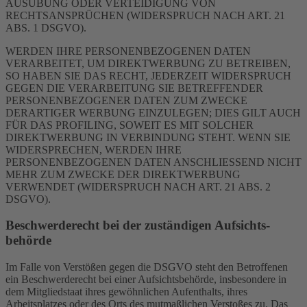
AUSÜBUNG ODER VERTEIDIGUNG VON
RECHTSANSPRÜCHEN (WIDERSPRUCH NACH ART. 21
ABS. 1 DSGVO).
WERDEN IHRE PERSONENBEZOGENEN DATEN
VERARBEITET, UM DIREKTWERBUNG ZU BETREIBEN,
SO HABEN SIE DAS RECHT, JEDERZEIT WIDERSPRUCH
GEGEN DIE VERARBEITUNG SIE BETREFFENDER
PERSONENBEZOGENER DATEN ZUM ZWECKE
DERARTIGER WERBUNG EINZULEGEN; DIES GILT AUCH
FÜR DAS PROFILING, SOWEIT ES MIT SOLCHER
DIREKTWERBUNG IN VERBINDUNG STEHT. WENN SIE
WIDERSPRECHEN, WERDEN IHRE
PERSONENBEZOGENEN DATEN ANSCHLIESSEND NICHT
MEHR ZUM ZWECKE DER DIREKTWERBUNG
VERWENDET (WIDERSPRUCH NACH ART. 21 ABS. 2
DSGVO).
Beschwerde­recht bei der zuständigen Aufsichts­
behörde
Im Falle von Verstößen gegen die DSGVO steht den Betroffenen
ein Beschwerderecht bei einer Aufsichtsbehörde, insbesondere in
dem Mitgliedstaat ihres gewöhnlichen Aufenthalts, ihres
Arbeitsplatzes oder des Orts des mutmaßlichen Verstoßes zu. Das