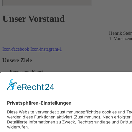
Unser Vorstand
Henrik Stei
1. Vorsitzen
Icon-facebook
Icon-instagram-1
Unsere Ziele
Events und Kunst
Musik
Wissensvermittlung
Jugend
KONTAKTDATEN
Am Brunngrund 1
D – 96126 Maroldsweisach
office@musikundkunst.org
+49 (0)9567 989 3072