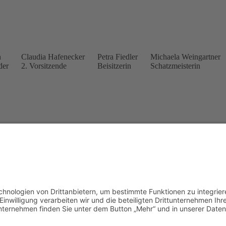
n
Claudia Hafenecker
Petra Fiedler
Michaela Weingartner
der
2. Vorsitzende
Beisitzerin
Schatzmeisterin