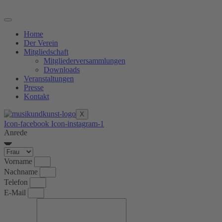
Zum
Inhalt
springen
Home
Der Verein
Mitgliedschaft
Mitgliederversammlungen
Downloads
Veranstaltungen
Presse
Kontakt
X
Icon-facebook
Icon-instagram-1
Anrede
Vorname
Nachname
Telefon
E-Mail